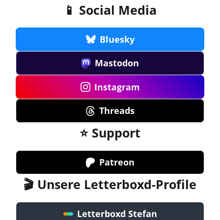
📱 Social Media
Bluesky
Mastodon
Instagram
Threads
⭐ Support
Patreon
🎬 Unsere Letterboxd-Profile
Letterboxd Stefan