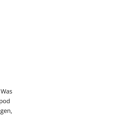
: Was
kpod
ngen,