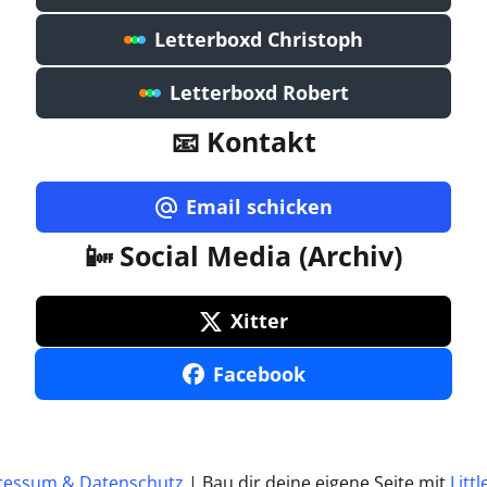
Letterboxd Christoph
Letterboxd Robert
📧 Kontakt
Email schicken
📴 Social Media (Archiv)
Xitter
Facebook
ressum & Datenschutz
| Bau dir deine eigene Seite mit
Littl